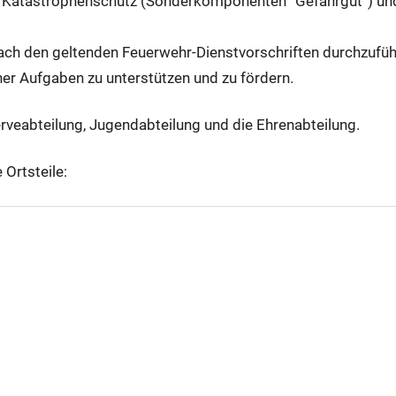
m Katastrophenschutz (Sonderkomponenten “Gefahrgut”) und
 nach den geltenden Feuerwehr-Dienstvorschriften durchzufü
ner Aufgaben zu unterstützen und zu fördern.
erveabteilung, Jugendabteilung und die Ehrenabteilung.
 Ortsteile: