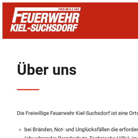
Zum
Inhalt
springen
Über uns
Die Freiwillige Feuerwehr Kiel-Suchsdorf ist eine O
bei Bränden, Not- und Unglücksfällen die erfor