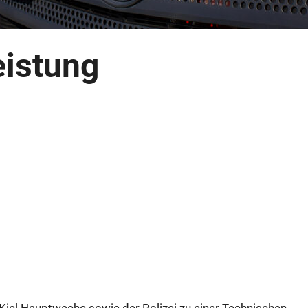
eistung
Kiel Hauptwache sowie der Polizei zu einer Technischen